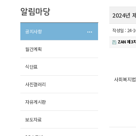
알림마당
2024년
작성일 :
24-1
공지사항
ZAN 제3
월간계획
식단표
사회복지법인
사진
갤러리
자유
게시판
보도자료